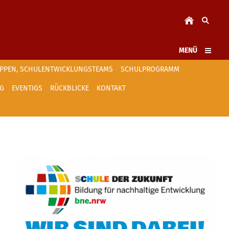
MENÜ
RUPPEN, SCHULENTWICKLUNGSTEAMS
SCHULPROGRAMM
NG
EVENTIGS
RÜCKBLICKE
KONTAKT