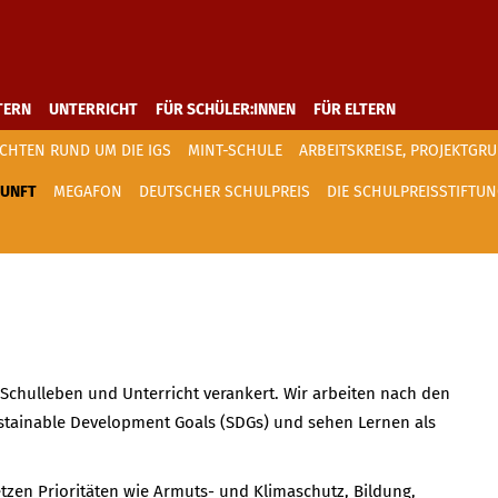
TERN
UNTERRICHT
FÜR SCHÜLER:INNEN
FÜR ELTERN
CHTEN RUND UM DIE IGS
MINT-SCHULE
ARBEITSKREISE, PROJEKTG
KUNFT
MEGAFON
DEUTSCHER SCHULPREIS
DIE SCHULPREISSTIFTU
m Schulleben und Unterricht verankert. Wir arbeiten nach den
stainable Development Goals (SDGs) und sehen Lernen als
setzen Prioritäten wie Armuts- und Klimaschutz, Bildung,