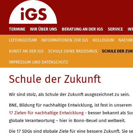
TERMINE
WIR ÜBER UNS
BERATUNG AN DER IGS
SERVICE
IN
LEITUNGSTEAM
INFORMATIONEN ZUR IGS
KOLLEGIUM
NACHRI
KUNST AN DER IGS
SCHULE OHNE RASSISMUS
SCHULE DER ZU
IMPRESSUM UND DATENSCHUTZ
Schule der Zukunft
Wir sind stolz, als Schule der Zukunft ausgezeichnet zu sein.
BNE, Bildung für nachhaltige Entwicklung, ist fest in unsere
17 Zielen für nachhaltige Entwicklung
- besser bekannt als Su
globale Verantwortung – hier in Bonn-Beuel und weltweit.
Die 17 SDGs sind globale Ziele für eine bessere Zukunft. Sie 