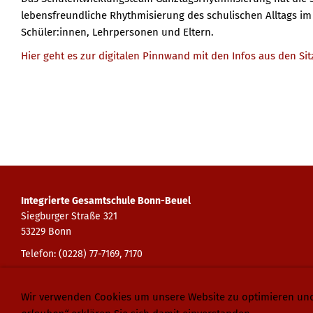
lebensfreundliche Rhythmisierung des schulischen Alltags im 
Schüler:innen, Lehrpersonen und Eltern.
Hier geht es zur digitalen Pinnwand mit den Infos aus den Si
Integrierte Gesamtschule Bonn-Beuel
Siegburger Straße 321
53229 Bonn
Telefon: (0228) 77-7169, 7170
E-Mail:
info@gebonn.de
Schulhomepage:
www.gebonn.de
Wir verwenden Cookies um unsere Website zu optimieren un